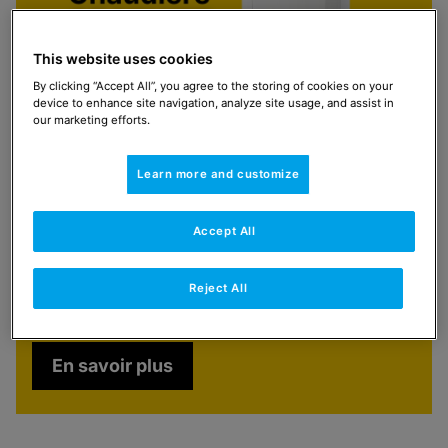
This website uses cookies
By clicking “Accept All”, you agree to the storing of cookies on your
device to enhance site navigation, analyze site usage, and assist in
our marketing efforts.
Learn more and customize
En tant qu'installateur, vous ne
pouvez pas passer à côté !
Accept All
Jusqu'au 31 décembre 2026, vous recevrez
temporairement une chaudière gratuite à l'achat
Reject All
d'une pompe à chaleur hybride Elga Ace.
En savoir plus