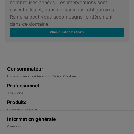
nombreuses années. Les interventions sont
essentielles et, dans certains cas, obligatoires.
Remeha peut vous accompagner entièrement
dans ce domaine.
Plus d'informations
Consommateur
Laissez-vous guider par le Guide Chaleur
Trouvez un installateur
Professionnel
Demander une intervention
The Zone
Demander un entretien
Enrégistrer garantie
Produits
Trouvez un distributeur
Pompes à chaleur
Rendez-vous en ligne
Chaudières gaz
Information générale
S'inscrire aux formations
Chaudières fioul
Contact
Rechercher un article
Pompes à chaleur air-eau
Travailler chez Remeha