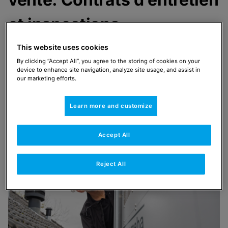
et inspections.
Remeha propose aux installateurs et aux conseillers
This website uses cookies
une large gamme de services conçus pour vous
By clicking “Accept All”, you agree to the storing of cookies on your
accompagner tout au long du cycle de vie de nos
device to enhance site navigation, analyze site usage, and assist in
produits : avant, pendant et après l’achat. Découvrez
our marketing efforts.
ici toutes les solutions.
Learn more and customize
Accept All
Reject All