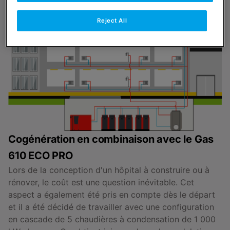
Reject All
Cogénération en combinaison avec le Gas
610 ECO PRO
Lors de la conception d'un hôpital à construire ou à
rénover, le coût est une question inévitable. Cet
aspect a également été pris en compte dès le départ
et il a été décidé de travailler avec une configuration
en cascade de 5 chaudières à condensation de 1 000