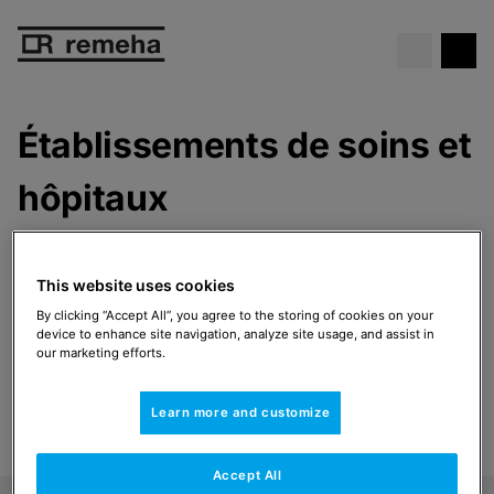
Chaudière gratuite
. Ne manque
Voir l’offre
pas cette offre exceptionnelle !
Établissements de soins et
hôpitaux
Sécurité opérationnelle 24h/24 et
This website uses cookies
7j/7
By clicking “Accept All”, you agree to the storing of cookies on your
La fiabilité opérationnelle est en tête de liste des
device to enhance site navigation, analyze site usage, and assist in
our marketing efforts.
priorités. Les établissements de soins comprennent
des hébergements, des salles d'opération et doivent
fournir de l'eau chaude sanitaire en grande quantité,
Learn more and customize
de préférence à l'épreuve des légionelles.
Accept All