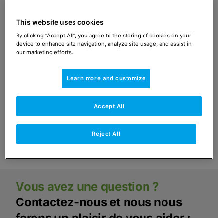
Mise en service de la pompe à
This website uses cookies
chaleur.
By clicking “Accept All”, you agree to the storing of cookies on your
device to enhance site navigation, analyze site usage, and assist in
our marketing efforts.
Demander ici
Learn more and customize
Calculation et outils de conseil.
Accept All
Voir l'aperçu
Reject All
Vous avez une question ?
Contactez-nous et nous nous
ferons un plaisir de vous aider :