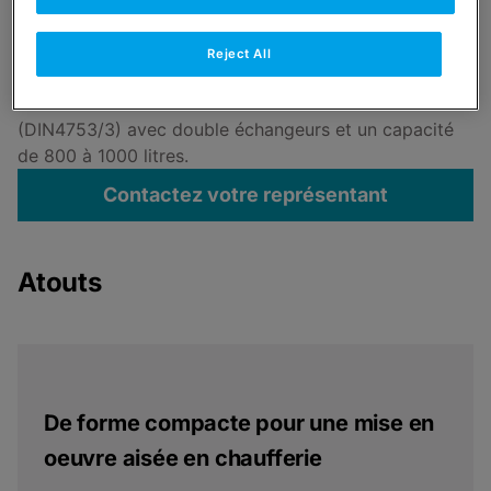
TDE
Ballon émaillé de 800 à 1000 litres
Reject All
Le Remeha TDE est un ballon ECS solaire émaillé
(DIN4753/3) avec double échangeurs et un capacité
de 800 à 1000 litres.
Contactez votre représentant
Atouts
De forme compacte pour une mise en
oeuvre aisée en chaufferie