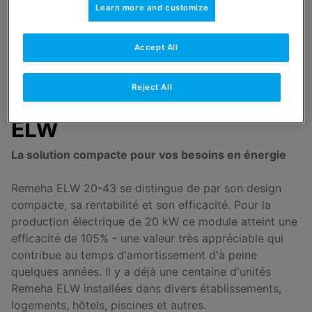
Learn more and customize
Accept All
Reject All
Cogénération
ELW
La solution compacte pour vos besoins en énergie
Remeha ELW 20-43 se distingue de par son design
compacte, sa rentabilité et son efficacité. Pour la
production électrique de 20 kW ce module atteint une
efficacité de 105% - une valeur très appréciable qui
contribue au temps d'amortissement d'à peine
quelques années. Il y a déjà une centaine d'unités
Remeha ELW installées dans divers établissements,
logements, hôtels, piscines et autres.