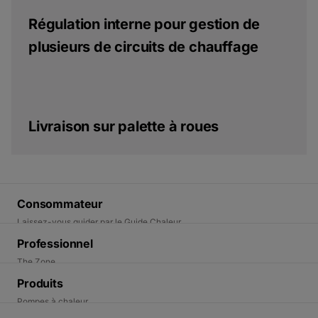
Régulation interne pour gestion de
plusieurs de circuits de chauffage
Livraison sur palette à roues
Consommateur
Laissez-vous guider par le Guide Chaleur
Trouvez un installateur
Professionnel
Demander une intervention
The Zone
Demander un entretien
Enrégistrer garantie
Produits
Trouvez un distributeur
Pompes à chaleur
Rendez-vous en ligne