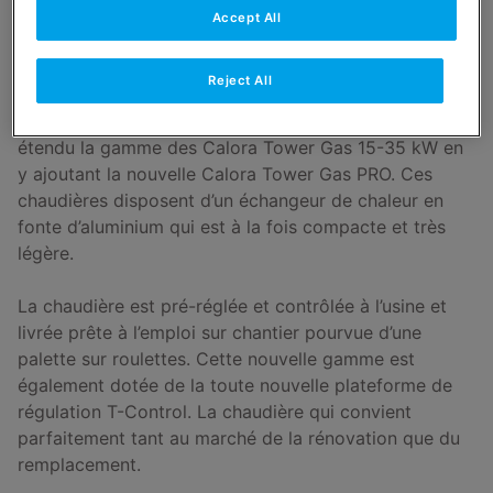
La puissance à l’état pur, idéale pour remplacer une
Accept All
chaudière au sol existante
Reject All
Afin de répondre aux demandes de chaudières gaz au
sol compactes mais de grande puissance, nous avons
étendu la gamme des Calora Tower Gas 15-35 kW en
y ajoutant la nouvelle Calora Tower Gas PRO. Ces
chaudières disposent d’un échangeur de chaleur en
fonte d’aluminium qui est à la fois compacte et très
légère.
La chaudière est pré-réglée et contrôlée à l’usine et
livrée prête à l’emploi sur chantier pourvue d’une
palette sur roulettes. Cette nouvelle gamme est
également dotée de la toute nouvelle plateforme de
régulation T-Control. La chaudière qui convient
parfaitement tant au marché de la rénovation que du
remplacement.