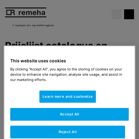
Gratis cv-ketel
. Daar kan je niet
Bekijk de actie
omheen!
Prijslijst en systeemgids
Prijslijst catalogus en
systeemgids
This website uses cookies
By clicking “Accept All”, you agree to the storing of cookies on your
Heeft u vragen over producten en/of de prijzen voor
device to enhance site navigation, analyze site usage, and assist in
2026, neem dan contact op met onze afdeling
our marketing efforts.
Verkoop via 03/230 71 06 of contact@remeha.be.
Learn more and customize
Accept All
Reject All