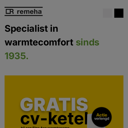
Gratis cv-ketel
bij een Elga Ace
Bekijk de actie
warmtepomp!
Specialist in
warmtecomfort
sinds
1935.