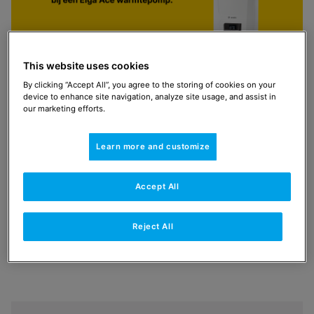
This website uses cookies
Wegens succes verlengd! Een gratis cv-
By clicking “Accept All”, you agree to the storing of cookies on your
ketel
device to enhance site navigation, analyze site usage, and assist in
our marketing efforts.
bij een Elga Ace warmtepomp.
Dit is hét moment om te starten met duurzaam
Learn more and customize
verwarmen. Koop voor 31 december 2026 een Elga
Ace hybride warmtepomp en krijg er een Tzerra Ace-
Accept All
Matic verwarmingsketel gratis bij. Maar let op: op=op.
Bekijk de actie
Reject All