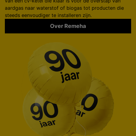
van een cv-ketel die klaar is voor de overstap van
aardgas naar waterstof of biogas tot producten die
steeds eenvoudiger te installeren zijn.
Over Remeha