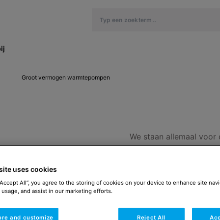
ij
Groot vermogen warmtepompen
We staan allemaal voor 
of, maar hoe en op wel
warmtepompen, in hoog 
site uses cookies
gasloze verwarmingsopl
Benieuwd naar de mogeli
“Accept All”, you agree to the storing of cookies on your device to enhance site navi
 usage, and assist in our marketing efforts.
aan.
Vraag een adviesg
ore and customize
Reject All
Acc