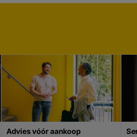
Advies vóór aankoop
Se