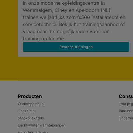
In onze moderne opleidingscentra in
Wommelgem, Ciney en Apeldoorn (NL)
trainen we jaarlijks zo'n 6.500 installateurs en
servicetechnici. Bekijk het trainingsaanbod of
vraag naar de mogelijkheden voor een
training op locatie.
Remeha trainingen
Producten
Cons
Warmtepompen
Laat je 
Gasketels
Vind een
Stookolieketels
Onderho
Lucht-water warmtepompen
Hybride systemen