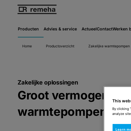
Producten
Advies & service
Actueel
Contact
Werken b
Home
Productoverzicht
Zakelijke warmtepompen
Zakelijke oplossingen
Groot vermogen
This web
warmtepompen
By clicking 
analyze site
Learn m