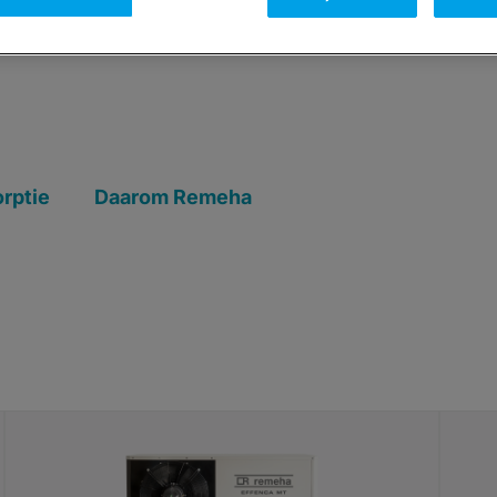
rptie
Daarom Remeha