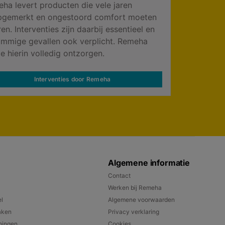
ha levert producten die vele jaren
gemerkt en ongestoord comfort moeten
ren. Interventies zijn daarbij essentieel en
ommige gevallen ook verplicht. Remeha
je hierin volledig ontzorgen.
Interventies door Remeha
Algemene informatie
Contact
Werken bij Remeha
l
Algemene voorwaarden
aken
Privacy verklaring
iningen
Cookies