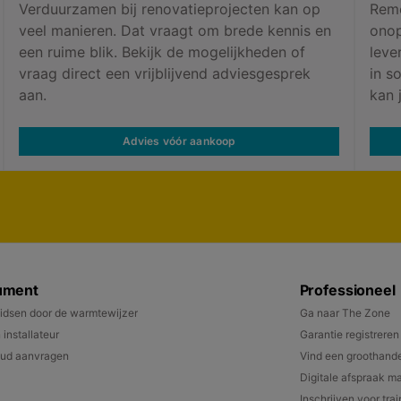
Verduurzamen bij renovatieprojecten kan op
Reme
veel manieren. Dat vraagt om brede kennis en
onop
een ruime blik. Bekijk de mogelijkheden of
leve
vraag direct een vrijblijvend adviesgesprek
in s
aan.
kan 
Advies vóór aankoop
ument
Professioneel
gidsen door de warmtewijzer
Ga naar The Zone
 installateur
Garantie registreren
ud aanvragen
Vind een groothande
Digitale afspraak m
Inschrijven voor tra