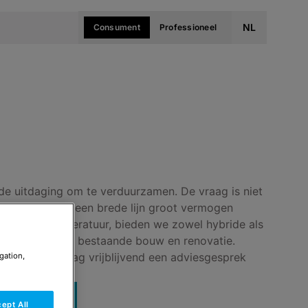
NL
Consument
Professioneel
de uitdaging om te verduurzamen. De vraag is niet
k moment. Met een brede lijn groot vermogen
en laag temperatuur, bieden we zowel hybride als
ossingen voor bestaande bouw en renovatie.
jkheden? Vraag vrijblijvend een adviesgesprek
gation,
esprek aan
ept All