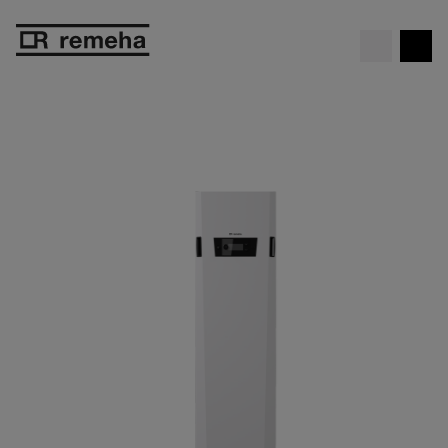
Gratis cv-ketel
. Daar kan je niet
Bekijk de actie
omheen!
Breadcrumbs