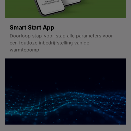
Smart Start App
Doorloop stap-voor-stap alle parameters voor
een foutloze inbedrijfstelling van de
warmtepomp