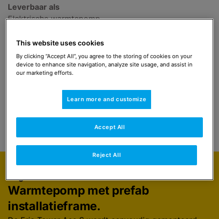
Leverbaar als
Elektrische warmtepomp
Vermogen
This website uses cookies
4.5 kW / 6 kW / 8 kW (enkelfase)
By clicking “Accept All”, you agree to the storing of cookies on your
device to enhance site navigation, analyze site usage, and assist in
our marketing efforts.
Vind een installateur
Learn more and customize
Select
Navigeer naar
Accept All
Reject All
Uitgelicht
Warmtepomp met prefab
installatieframe.