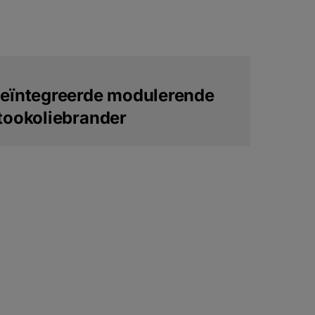
eïntegreerde modulerende
tookoliebrander