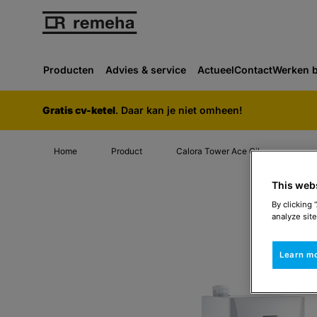
Producten
Advies & service
Actueel
Contact
Werken b
Gratis cv-ketel
. Daar kan je niet omheen!
Home
Product
Calora Tower Ace Oil
This web
By clicking 
analyze site
Learn m