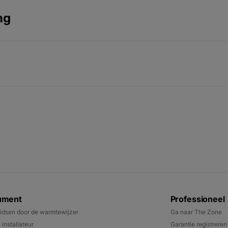
ng
ument
Professioneel
gidsen door de warmtewijzer
Ga naar The Zone
 installateur
Garantie registreren