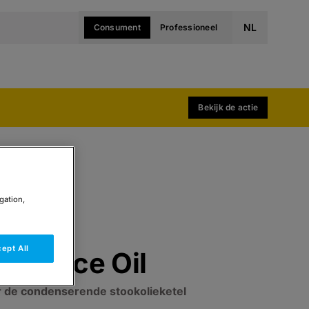
NL
Consument
Professioneel
Bekijk de actie
gation,
ept All
wer Ace Oil
r de condenserende stookolieketel