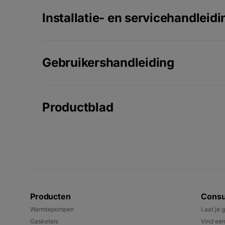
Installatie- en servicehandleidi
Gebruikershandleiding
Productblad
Producten
Cons
Warmtepompen
Laat je 
Gasketels
Vind een