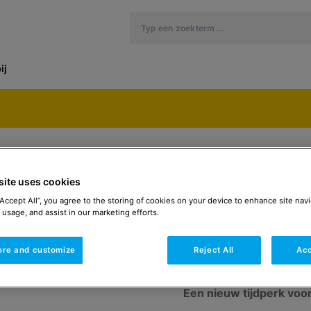
ij
site uses cookies
“Accept All”, you agree to the storing of cookies on your device to enhance site navi
 usage, and assist in our marketing efforts.
Stookolieketels
ore and customize
Reject All
Acc
Calora To
Een nieuw tijdperk voo