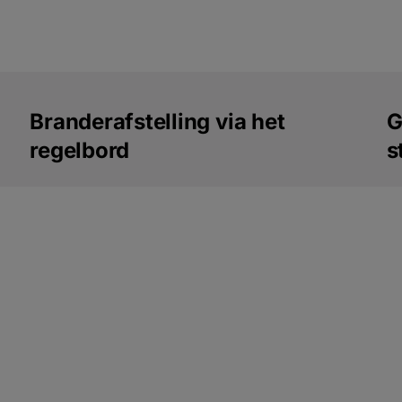
Branderafstelling via het
G
regelbord
s