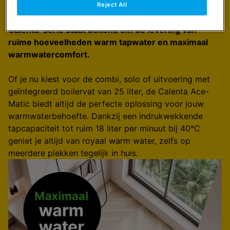
keuken? Of je hebt meerdere badkamers in huis?
Reject All
Kies dan voor de nieuwe Calenta Ace-Matic. De
Calenta-serie staat bekend om de levering van
ruime hoeveelheden warm tapwater en maximaal
warmwatercomfort.
Of je nu kiest voor de combi, solo of uitvoering met
geïntegreerd boilervat van 25 liter, de Calenta Ace-
Matic biedt altijd de perfecte oplossing voor jouw
warmwaterbehoefte. Dankzij een indrukwekkende
tapcapaciteit tot ruim 18 liter per minuut bij 40°C
geniet je altijd van royaal warm water, zelfs op
meerdere plekken tegelijk in huis.