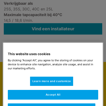
Verkrijgbaar als
25S, 35S, 30C, 40C en 25L
Maximale tapcapaciteit bij 40°C
14,5 / 18,6 l/min.
Vind een installateur
Select
Navigeer naar
This website uses cookies
By clicking “Accept All”, you agree to the storing of cookies on your
device to enhance site navigation, analyze site usage, and assist in
our marketing efforts.
Uitgelicht
De zekerheid van tegelijkertijd
Learn more and customize
warm tapwater op meerdere
plekken.
Accept All
Je wilt tegelijk douchen en warm tapwater in de