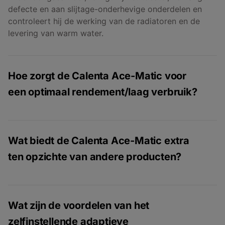
defecte en aan slijtage-onderhevige onderdelen en
controleert hij de werking van de radiatoren en de
levering van warm water.
Hoe zorgt de Calenta Ace-Matic voor
een optimaal rendement/laag verbruik?
De hoge efficiëntie van de cv-ketel is te danken aan
het diep modulerende bereik van 1 op 10. Dankzij de
Wat biedt de Calenta Ace-Matic extra
zeer diepe modulatie werkt de Calenta Ace-Matic
ten opzichte van andere producten?
extreem rustig en schoon en perfect in combinatie
met een hybride warmtepomp. De Calenta Ace-Matic
is een gasadaptief, zelfinstellend systeem. Het
De Calenta Ace Matic combineert high-end
gasadaptieve gasblok zorgt automatisch voor een
componenten en slimme techniek tot maximale
Wat zijn de voordelen van het
optimale afstelling, waardoor altijd een efficiënte en
prestaties. Dat resulteert in de hoogste
zelfinstellende adaptieve
stabiele schone verbranding wordt gegarandeerd.