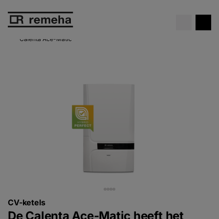
Gratis cv-ketel
bij een Elga Ace
Bekijk de actie
warmtepomp!
Calenta Ace-Matic
CV-ketels
De Calenta Ace-Matic heeft het