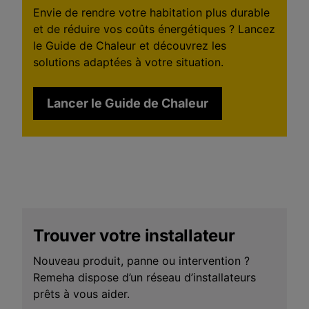
Dans une habitation entièrement chauffée par une
en fonctionnement ou d’une pluie soutenue.
Envie de rendre votre habitation plus durable
pompe à chaleur électrique, l’arrêt complet du
et de réduire vos coûts énergétiques ? Lancez
système n’est généralement pas recommandé.
En savoir plus.
le Guide de Chaleur et découvrez les
solutions adaptées à votre situation.
Lancer le Guide de Chaleur
Trouver votre installateur
Nouveau produit, panne ou intervention ?
Remeha dispose d’un réseau d’installateurs
prêts à vous aider.